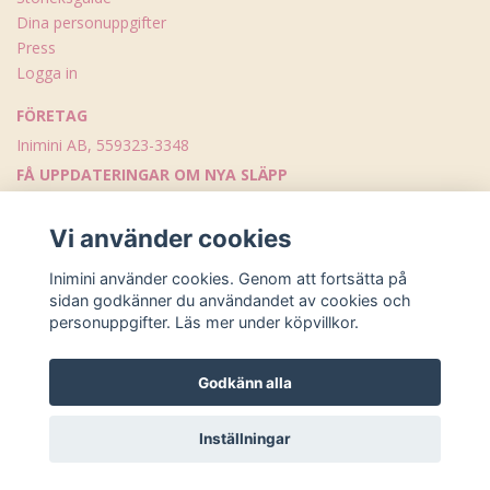
Dina personuppgifter
Press
Logga in
FÖRETAG
Inimini AB, 559323-3348
FÅ UPPDATERINGAR OM NYA SLÄPP
Skicka
Vi använder cookies
Inimini använder cookies. Genom att fortsätta på
sidan godkänner du användandet av cookies och
personuppgifter. Läs mer under köpvillkor.
Godkänn alla
© Copyright Inimini
Inställningar
Powered by Quickbutik