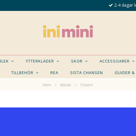
2-4 dagar l
ORLEK
YTTERKLÄDER
SKOR
ACCESSOARER
TILLBEHÖR
REA
SISTA CHANSEN
GUIDER &
Hem
/
Märke
/
Tretorn