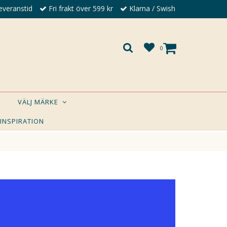
everanstid
Fri frakt över 599 kr
Klarna / Swish
0
VÄLJ MÄRKE
 INSPIRATION