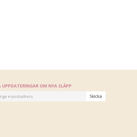
Å UPPDATERINGAR OM NYA SLÄPP
Skicka