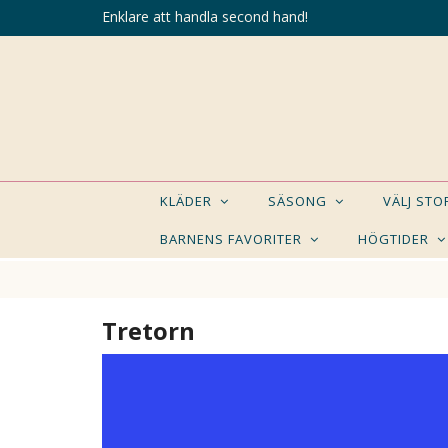
Enklare att handla second hand!
KLÄDER
SÄSONG
VÄLJ ST
BARNENS FAVORITER
HÖGTIDER
Tretorn