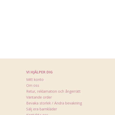
VI HJÄLPER DIG
Mitt konto
Om oss
Retur, reklamation och ångerrätt
Väntande order
Bevaka storlek / Ändra bevakning
Sälj era barnkläder
Kontakta oss