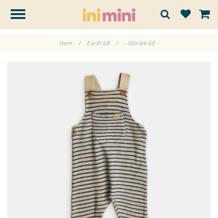
Hem
/
Earth 68
/
- Storlek 68 -