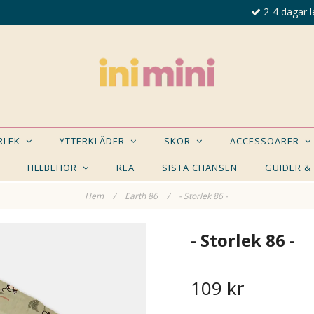
2-4 dagar l
ORLEK
YTTERKLÄDER
SKOR
ACCESSOARER
TILLBEHÖR
REA
SISTA CHANSEN
GUIDER &
Hem
/
Earth 86
/
- Storlek 86 -
E NÅGON AV DESSA PRODUKTER KAN INTRESSER
- Storlek 86 -
109 kr