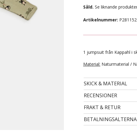
Såld.
Se liknande produkter
Artikelnummer:
P281152
1 jumpsuit från Kappahl i sk
Material:
Naturmaterial / N
SKICK & MATERIAL
- STORLEK 122/128 -
99 kr
RECENSIONER
FRAKT & RETUR
BETALNINGSALTERNA