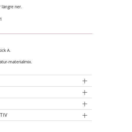
 längre ner.
1
ick A.
atur-materialmix.
TIV