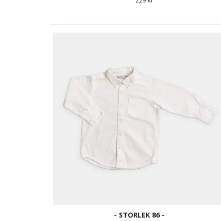
229 kr
- STORLEK 86 -