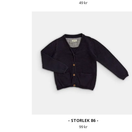
49 kr
- STORLEK 86 -
99 kr