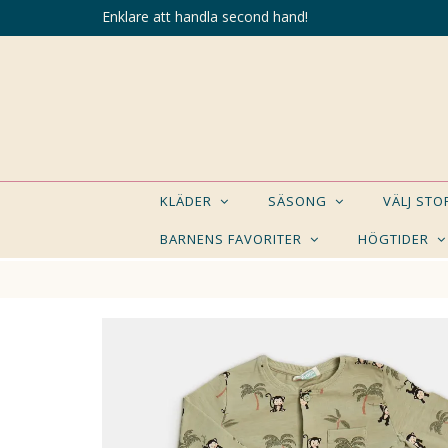
Enklare att handla second hand!
KLÄDER
SÄSONG
VÄLJ ST
BARNENS FAVORITER
HÖGTIDER
KANSK