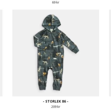
69 kr
- STORLEK 86 -
209 kr