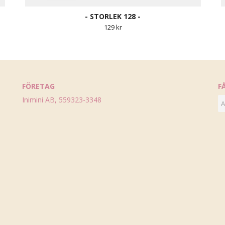
- STORLEK 128 -
129 kr
FÖRETAG
F
Inimini AB, 559323-3348