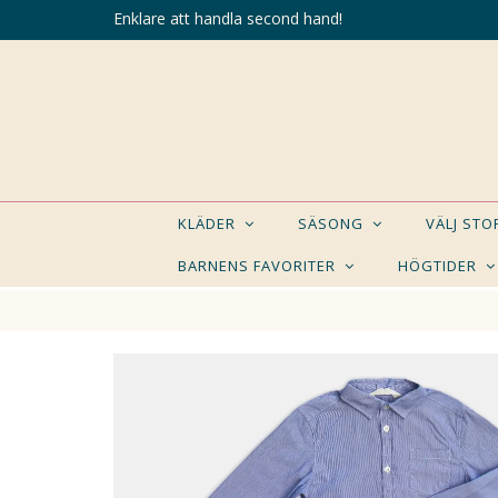
Enklare att handla second hand!
KLÄDER
SÄSONG
VÄLJ ST
BARNENS FAVORITER
HÖGTIDER
KANSK