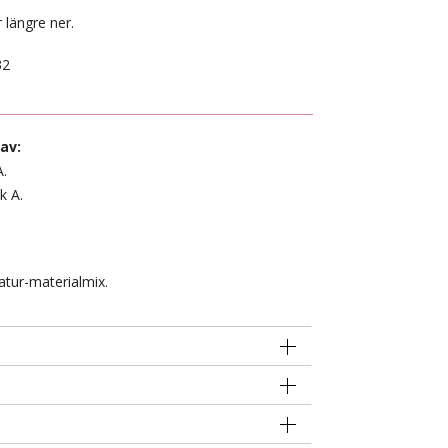
 längre ner.
32
av:
A.
k A.
atur-materialmix.