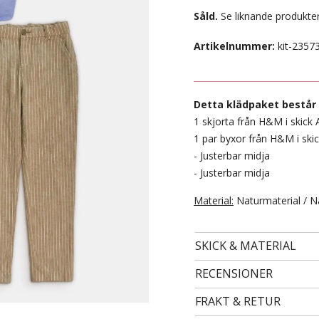
Såld.
Se liknande produkter
Artikelnummer:
kit-2357
Detta klädpaket består 
1 skjorta från H&M i skick 
1 par byxor från H&M i skic
- Justerbar midja
- Justerbar midja
- STORLEK 110 -
Material:
Naturmaterial / N
59 kr
SKICK & MATERIAL
RECENSIONER
FRAKT & RETUR