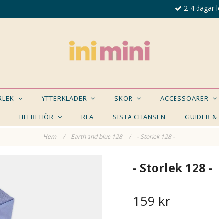
2-4 dagar l
ORLEK
YTTERKLÄDER
SKOR
ACCESSOARER
TILLBEHÖR
REA
SISTA CHANSEN
GUIDER &
Hem
/
Earth and blue 128
/
- Storlek 128 -
E NÅGON AV DESSA PRODUKTER KAN INTRESSER
- Storlek 128 -
159 kr