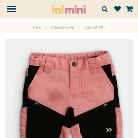
Hem
/
Fritidsbyxa 98
/
- Storlek 98 -