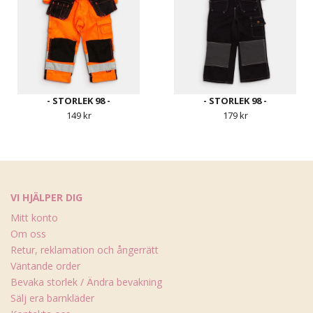
- STORLEK 98 -
- STORLEK 98 -
149 kr
179 kr
VI HJÄLPER DIG
Mitt konto
Om oss
Retur, reklamation och ångerrätt
Väntande order
Bevaka storlek / Ändra bevakning
Sälj era barnkläder