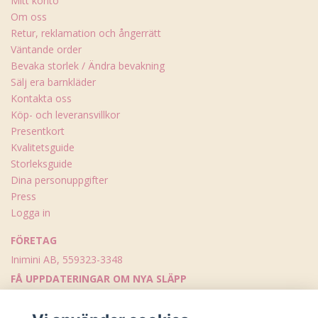
Mitt konto
Om oss
Retur, reklamation och ångerrätt
Väntande order
Bevaka storlek / Ändra bevakning
Sälj era barnkläder
Kontakta oss
Köp- och leveransvillkor
Presentkort
Kvalitetsguide
Storleksguide
Dina personuppgifter
Press
Logga in
FÖRETAG
Inimini AB, 559323-3348
FÅ UPPDATERINGAR OM NYA SLÄPP
Skicka