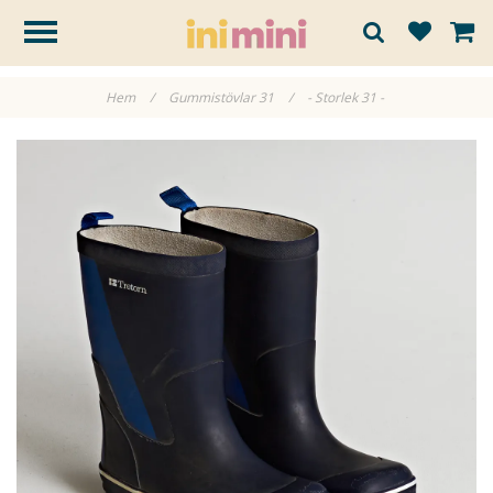
Hem
/
Gummistövlar 31
/
- Storlek 31 -