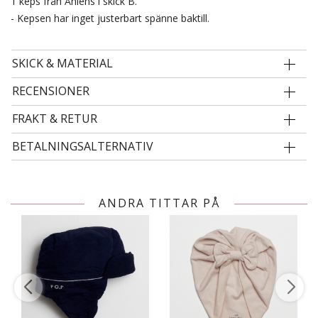
1 keps från Åhlens i skick B.
- Kepsen har inget justerbart spänne baktill.
SKICK & MATERIAL
RECENSIONER
FRAKT & RETUR
BETALNINGSALTERNATIV
ANDRA TITTAR PÅ