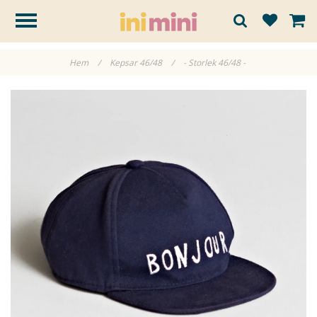
Hem
/
Kepsar 46/48
/
- Storlek 46/48 -