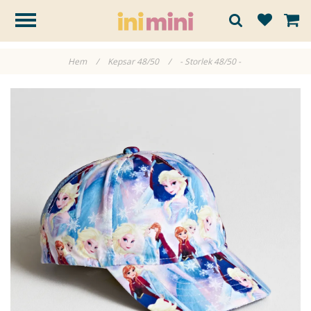
Hem
/
Kepsar 48/50
/
- Storlek 48/50 -