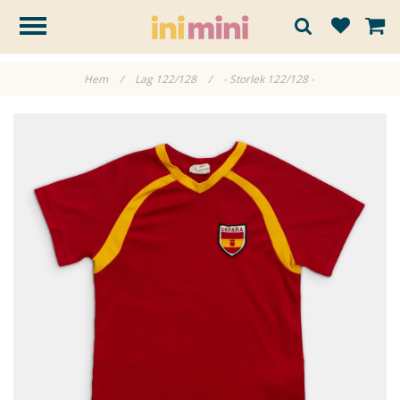
Hem
/
Lag 122/128
/
- Storlek 122/128 -