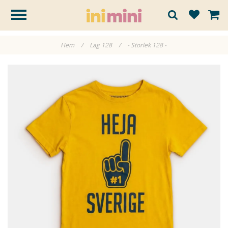
Hem
/
Lag 128
/
- Storlek 128 -