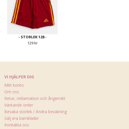
- STORLEK 128 -
129 kr
VI HJÄLPER DIG
Mitt konto
Om oss
Retur, reklamation och ångerrätt
Väntande order
Bevaka storlek / Ändra bevakning
Sälj era barnkläder
Kontakta oss