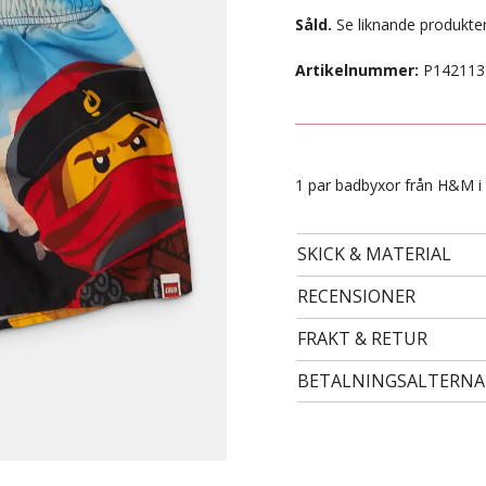
Såld.
Se liknande produkter
Artikelnummer:
P142113
1 par badbyxor från H&M i 
SKICK & MATERIAL
RECENSIONER
- STORLEK 134/140 -
49 kr
FRAKT & RETUR
BETALNINGSALTERNA