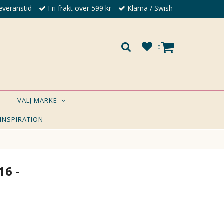
everanstid
Fri frakt över 599 kr
Klarna / Swish
0
VÄLJ MÄRKE
 INSPIRATION
×
A DIG?
16 -