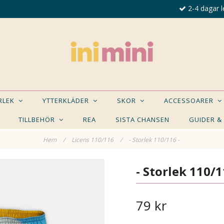
2-4 dagar l
ORLEK
YTTERKLÄDER
SKOR
ACCESSOARER
TILLBEHÖR
REA
SISTA CHANSEN
GUIDER &
Hem
/
Licens 110/116
/
- Storlek 110/116 -
E NÅGON AV DESSA PRODUKTER KAN INTRESSER
- Storlek 110/1
79 kr