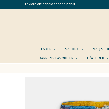
Enklare att handla second hand!
KLÄDER
SÄSONG
VÄLJ ST
BARNENS FAVORITER
HÖGTIDER
KANSK