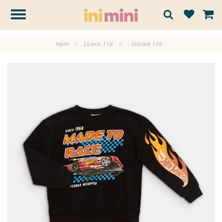
Hem
/
Licens 116
/
- Storlek 116 -