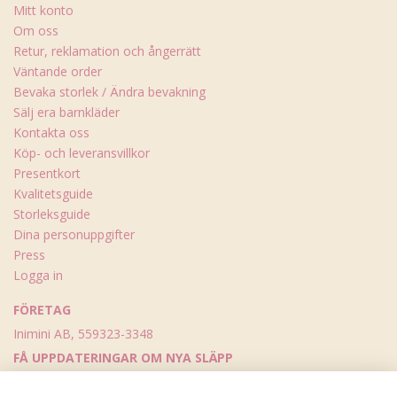
Mitt konto
Om oss
Retur, reklamation och ångerrätt
Väntande order
Bevaka storlek / Ändra bevakning
Sälj era barnkläder
Kontakta oss
Köp- och leveransvillkor
Presentkort
Kvalitetsguide
Storleksguide
Dina personuppgifter
Press
Logga in
FÖRETAG
Inimini AB, 559323-3348
FÅ UPPDATERINGAR OM NYA SLÄPP
Skicka