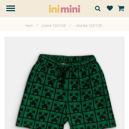
Hem
/
Licens 122/128
/
- Storlek 122/128 -