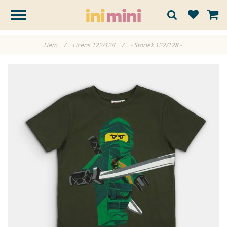
Hem
/
Licens 122/128
/
- Storlek 122/128 -