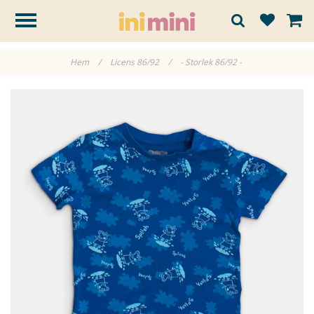
Hem
/
Licens 86/92
/
- Storlek 86/92 -