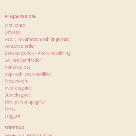
VI HJÄLPER DIG
Mitt konto
Om oss
Retur, reklamation och ångerrätt
Väntande order
Bevaka storlek / Ändra bevakning
Sälj era barnkläder
Kontakta oss
Köp- och leveransvillkor
Presentkort
Kvalitetsguide
Storleksguide
Dina personuppgifter
Press
Logga in
FÖRETAG
Inimini AB, 559323-3348