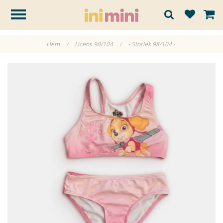
Hem
/
Licens 98/104
/
- Storlek 98/104 -