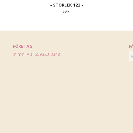
- STORLEK 122 -
99 kr
FÖRETAG
F
Inimini AB, 559323-3348