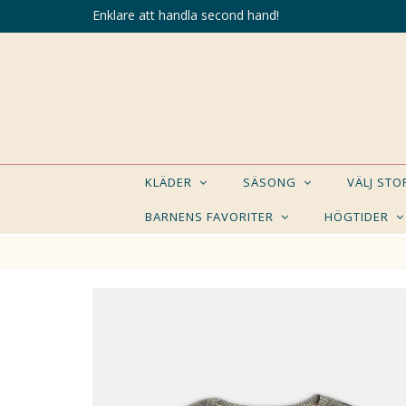
Enklare att handla second hand!
KLÄDER
SÄSONG
VÄLJ ST
BARNENS FAVORITER
HÖGTIDER
KANSK