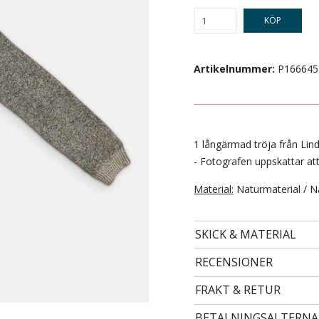
KÖP
Artikelnummer:
P166645
1 långärmad tröja från Linde
- Fotografen uppskattar att
Material:
Naturmaterial / N
- STORLEK 122/128 -
99 kr
SKICK & MATERIAL
RECENSIONER
FRAKT & RETUR
BETALNINGSALTERNA