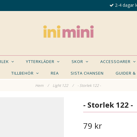
2-4 dagar l
ORLEK
YTTERKLÄDER
SKOR
ACCESSOARER
TILLBEHÖR
REA
SISTA CHANSEN
GUIDER &
Hem
/
Light 122
/
- Storlek 122 -
E NÅGON AV DESSA PRODUKTER KAN INTRESSER
- Storlek 122 -
79 kr