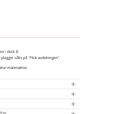
x i skick B.
 plagget sålts på "Flick-avdelningen".
atur-materialmix.
TIV