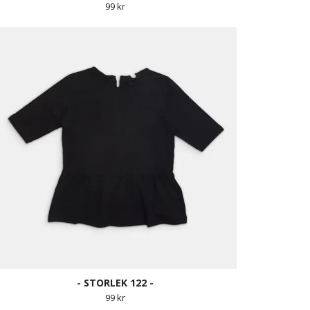
99 kr
- STORLEK 122 -
99 kr