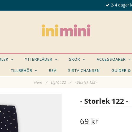
2-4 dagar l
ORLEK
YTTERKLÄDER
SKOR
ACCESSOARER
TILLBEHÖR
REA
SISTA CHANSEN
GUIDER &
Hem
/
Light 122
/
- Storlek 122 -
E NÅGON AV DESSA PRODUKTER KAN INTRESSER
- Storlek 122 -
69 kr