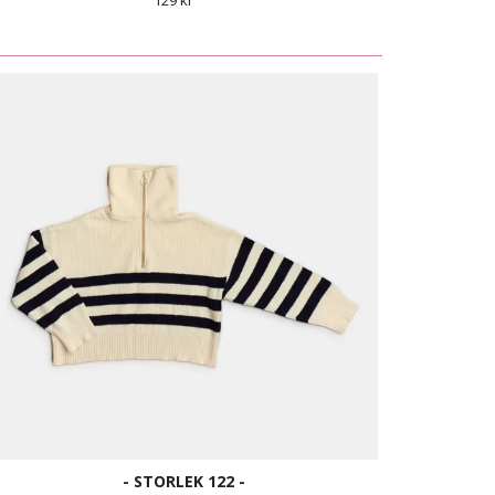
129 kr
- STORLEK 122 -