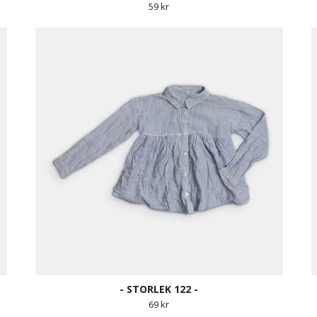
59 kr
- STORLEK 122 -
69 kr