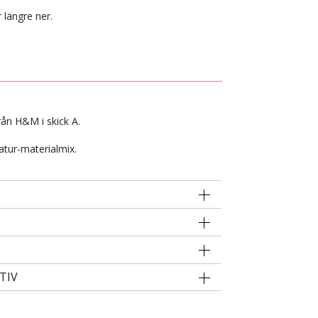
 längre ner.
rån H&M i skick A.
atur-materialmix.
TIV