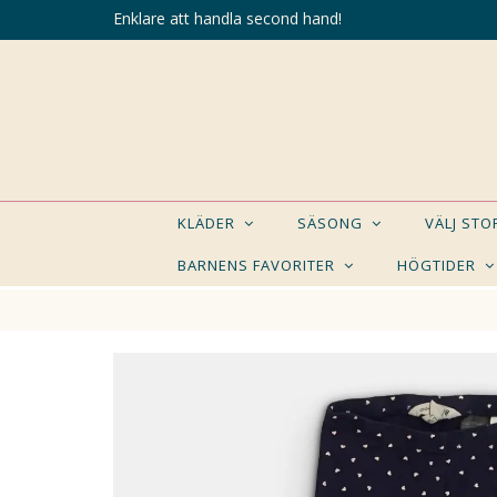
Enklare att handla second hand!
KLÄDER
SÄSONG
VÄLJ ST
BARNENS FAVORITER
HÖGTIDER
KANSK