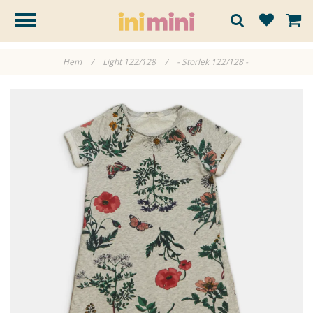
Hem
/
Light 122/128
/
- Storlek 122/128 -