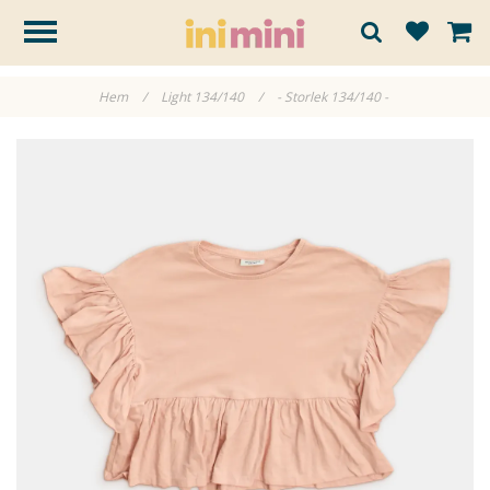
Hem
/
Light 134/140
/
- Storlek 134/140 -