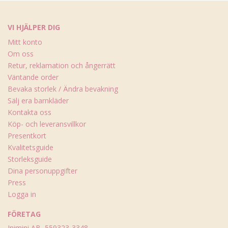
VI HJÄLPER DIG
Mitt konto
Om oss
Retur, reklamation och ångerrätt
Väntande order
Bevaka storlek / Ändra bevakning
Sälj era barnkläder
Kontakta oss
Köp- och leveransvillkor
Presentkort
Kvalitetsguide
Storleksguide
Dina personuppgifter
Press
Logga in
FÖRETAG
Inimini AB, 559323-3348