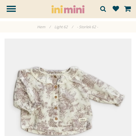
Hem
/
Light 62
/
- Storlek 62 -