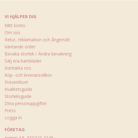
VI HJÄLPER DIG
Mitt konto
Om oss
Retur, reklamation och ångerrätt
Väntande order
Bevaka storlek / Ändra bevakning
Sälj era barnkläder
Kontakta oss
Köp- och leveransvillkor
Presentkort
Kvalitetsguide
Storleksguide
Dina personuppgifter
Press
Logga in
FÖRETAG
Inimini AB, 559323-3348