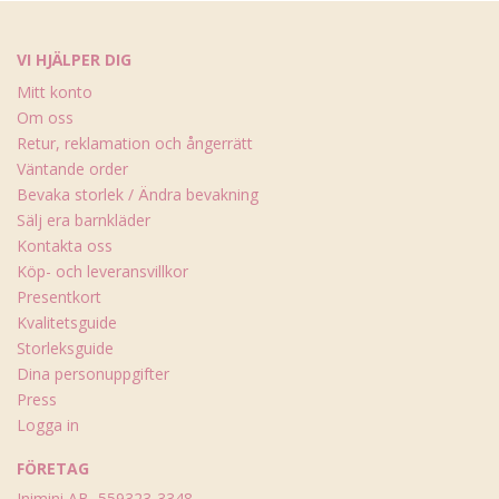
VI HJÄLPER DIG
Mitt konto
Om oss
Retur, reklamation och ångerrätt
Väntande order
Bevaka storlek / Ändra bevakning
Sälj era barnkläder
Kontakta oss
Köp- och leveransvillkor
Presentkort
Kvalitetsguide
Storleksguide
Dina personuppgifter
Press
Logga in
FÖRETAG
Inimini AB, 559323-3348