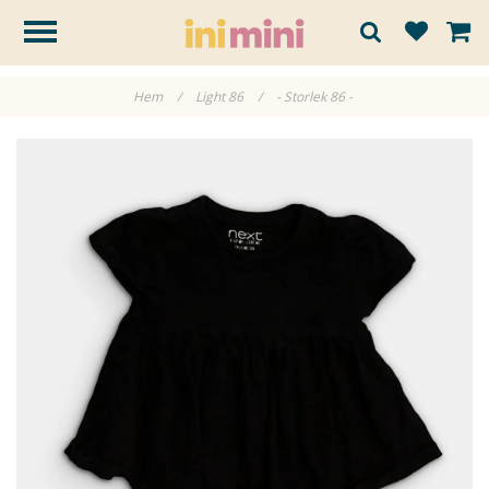
Hem
/
Light 86
/
- Storlek 86 -