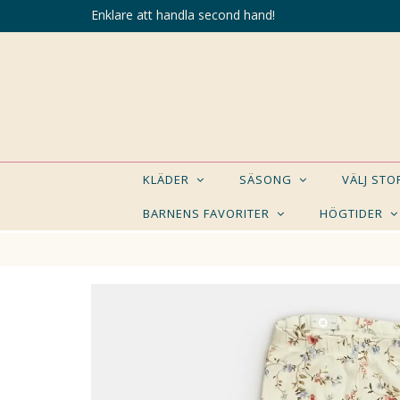
Enklare att handla second hand!
KLÄDER
SÄSONG
VÄLJ ST
BARNENS FAVORITER
HÖGTIDER
KANSK