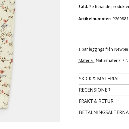
Såld.
Se liknande produkter
Artikelnummer:
P260881
1 par leggings från Newbie i
Material:
Naturmaterial / N
SKICK & MATERIAL
- STORLEK 98/104 -
69 kr
RECENSIONER
FRAKT & RETUR
BETALNINGSALTERNA