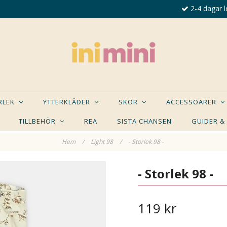
2-4 dagar l
ORLEK
YTTERKLÄDER
SKOR
ACCESSOARER
TILLBEHÖR
REA
SISTA CHANSEN
GUIDER &
Hem
/
Light 98
/
- Storlek 98 -
E NÅGON AV DESSA PRODUKTER KAN INTRESSER
- Storlek 98 -
119 kr