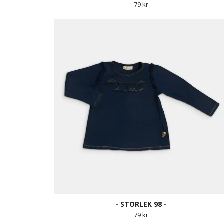
79 kr
- STORLEK 98 -
79 kr