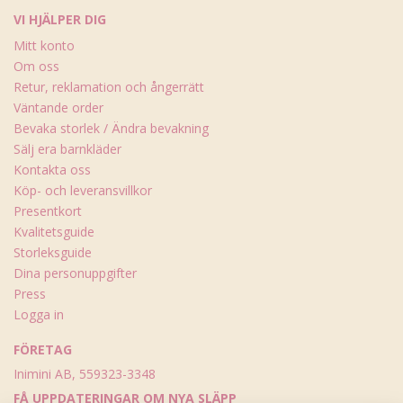
VI HJÄLPER DIG
Mitt konto
Om oss
Retur, reklamation och ångerrätt
Väntande order
Bevaka storlek / Ändra bevakning
Sälj era barnkläder
Kontakta oss
Köp- och leveransvillkor
Presentkort
Kvalitetsguide
Storleksguide
Dina personuppgifter
Press
Logga in
FÖRETAG
Inimini AB, 559323-3348
FÅ UPPDATERINGAR OM NYA SLÄPP