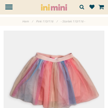
Hem
/
Pink 110/116
/
- Storlek 110/116 -