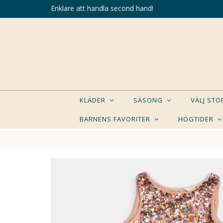
Enklare att handla second hand!
KLÄDER
SÄSONG
VÄLJ ST
BARNENS FAVORITER
HÖGTIDER
KANSK