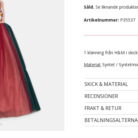
Såld.
Se liknande produkter
Artikelnummer:
P35537
1 klänning från H&M i skick
Material:
Syntet / Syntetmi
SKICK & MATERIAL
- STORLEK 122/128 -
69 kr
RECENSIONER
FRAKT & RETUR
BETALNINGSALTERNA