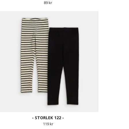
89 kr
- STORLEK 122 -
119 kr