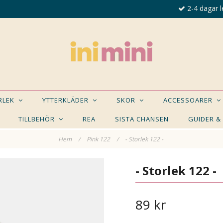
2-4 dagar l
ORLEK
YTTERKLÄDER
SKOR
ACCESSOARER
TILLBEHÖR
REA
SISTA CHANSEN
GUIDER &
Hem
/
Pink 122
/
- Storlek 122 -
E NÅGON AV DESSA PRODUKTER KAN INTRESSER
- Storlek 122 -
89 kr