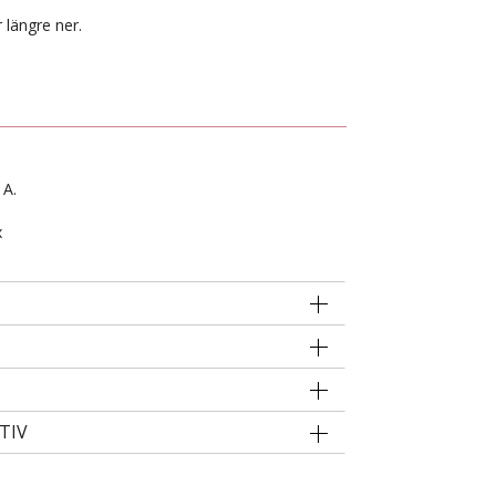
 längre ner.
 A.
x
TIV