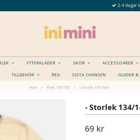
2-4 dagar l
ORLEK
YTTERKLÄDER
SKOR
ACCESSOARER
TILLBEHÖR
REA
SISTA CHANSEN
GUIDER &
Hem
/
Pink 134/140
/
- Storlek 134/140 -
E NÅGON AV DESSA PRODUKTER KAN INTRESSER
- Storlek 134/1
69 kr