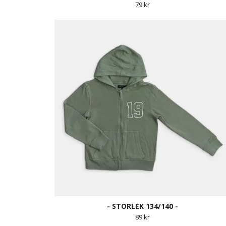
79 kr
- STORLEK 134/140 -
89 kr