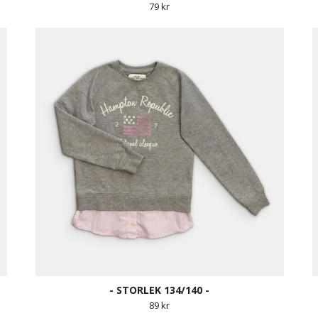
79 kr
- STORLEK 134/140 -
89 kr