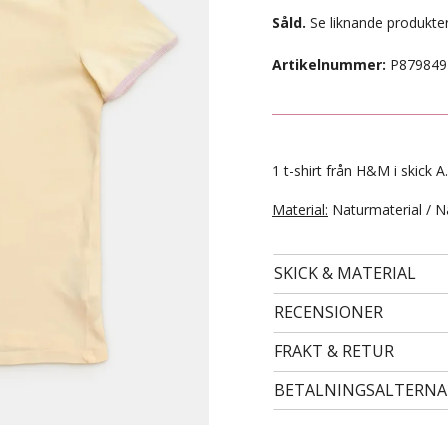
Såld.
Se liknande produkter
Artikelnummer:
P879849
1 t-shirt från H&M i skick A.
Material:
Naturmaterial / N
SKICK & MATERIAL
- STORLEK 122/128 -
99 kr
RECENSIONER
FRAKT & RETUR
BETALNINGSALTERNA