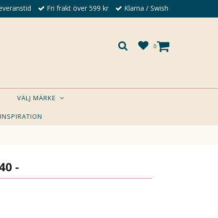
everanstid
Fri frakt över 599 kr
Klarna / Swish
0
VÄLJ MÄRKE
 INSPIRATION
×
A DIG?
40 -