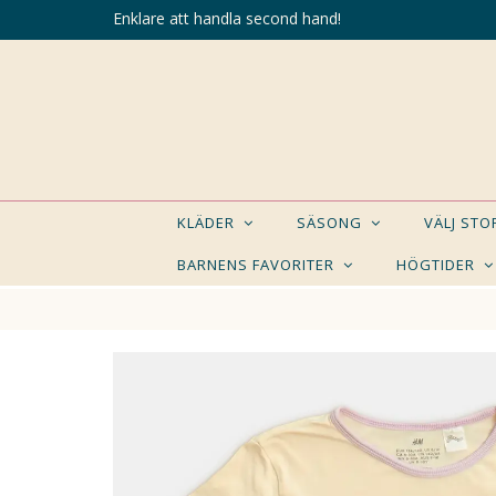
Enklare att handla second hand!
KLÄDER
SÄSONG
VÄLJ ST
BARNENS FAVORITER
HÖGTIDER
KANSK