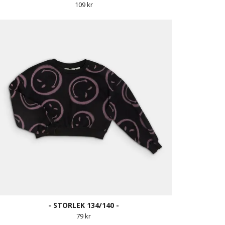
109 kr
- STORLEK 134/140 -
79 kr