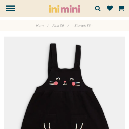
Hem
/
Pink 86
/
- Storlek 86 -