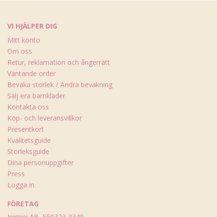
VI HJÄLPER DIG
Mitt konto
Om oss
Retur, reklamation och ångerrätt
Väntande order
Bevaka storlek / Ändra bevakning
Sälj era barnkläder
Kontakta oss
Köp- och leveransvillkor
Presentkort
Kvalitetsguide
Storleksguide
Dina personuppgifter
Press
Logga in
FÖRETAG
Inimini AB, 559323-3348