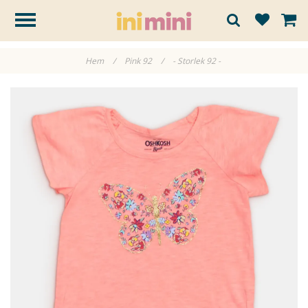
Hem
/
Pink 92
/
- Storlek 92 -