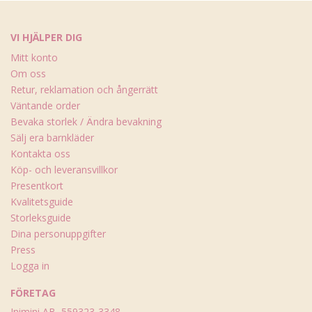
VI HJÄLPER DIG
Mitt konto
Om oss
Retur, reklamation och ångerrätt
Väntande order
Bevaka storlek / Ändra bevakning
Sälj era barnkläder
Kontakta oss
Köp- och leveransvillkor
Presentkort
Kvalitetsguide
Storleksguide
Dina personuppgifter
Press
Logga in
FÖRETAG
Inimini AB, 559323-3348