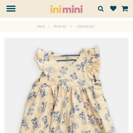
Hem
/
Print 62
/
- Storlek 62 -