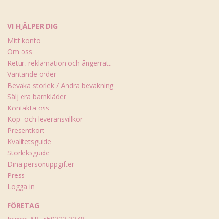
VI HJÄLPER DIG
Mitt konto
Om oss
Retur, reklamation och ångerrätt
Väntande order
Bevaka storlek / Ändra bevakning
Sälj era barnkläder
Kontakta oss
Köp- och leveransvillkor
Presentkort
Kvalitetsguide
Storleksguide
Dina personuppgifter
Press
Logga in
FÖRETAG
Inimini AB, 559323-3348