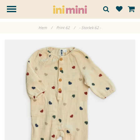
Hem
/
Print 62
/
- Storlek 62 -