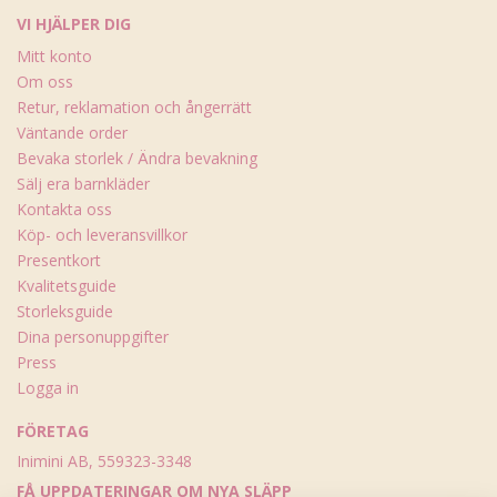
VI HJÄLPER DIG
Mitt konto
Om oss
Retur, reklamation och ångerrätt
Väntande order
Bevaka storlek / Ändra bevakning
Sälj era barnkläder
Kontakta oss
Köp- och leveransvillkor
Presentkort
Kvalitetsguide
Storleksguide
Dina personuppgifter
Press
Logga in
FÖRETAG
Inimini AB, 559323-3348
FÅ UPPDATERINGAR OM NYA SLÄPP