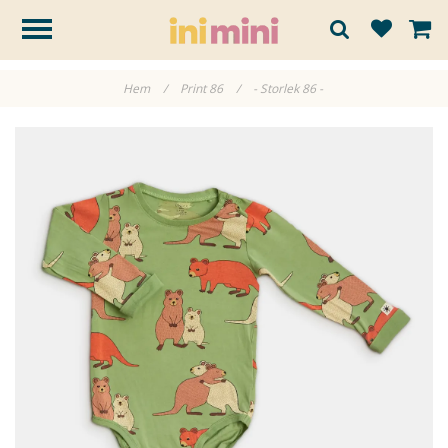
Hem
/
Print 86
/
- Storlek 86 -