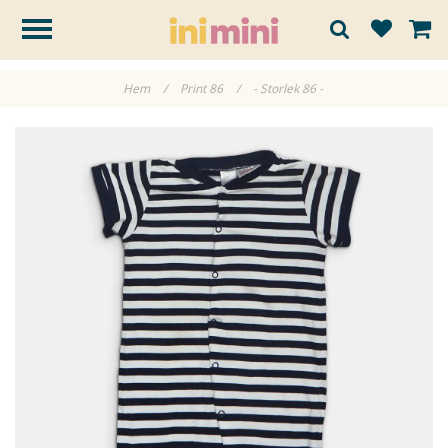
Hem
/
Print 86
/
- Storlek 86 -