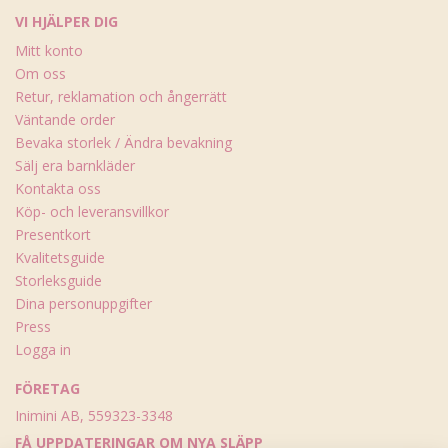
VI HJÄLPER DIG
Mitt konto
Om oss
Retur, reklamation och ångerrätt
Väntande order
Bevaka storlek / Ändra bevakning
Sälj era barnkläder
Kontakta oss
Köp- och leveransvillkor
Presentkort
Kvalitetsguide
Storleksguide
Dina personuppgifter
Press
Logga in
FÖRETAG
Inimini AB, 559323-3348
FÅ UPPDATERINGAR OM NYA SLÄPP