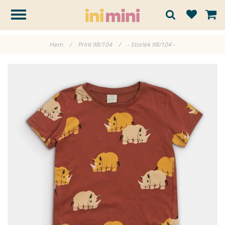
Hem
/
Print 98/104
/
- Storlek 98/104 -