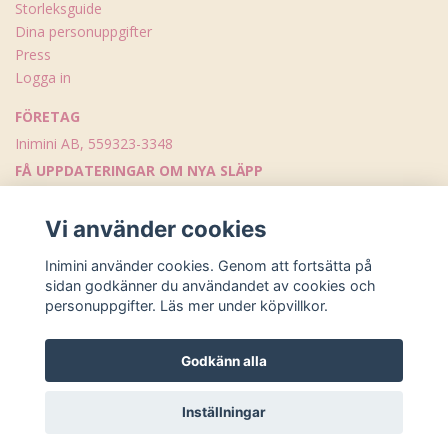
Storleksguide
Dina personuppgifter
Press
Logga in
FÖRETAG
Inimini AB, 559323-3348
FÅ UPPDATERINGAR OM NYA SLÄPP
Skicka
Vi använder cookies
Inimini använder cookies. Genom att fortsätta på
sidan godkänner du användandet av cookies och
personuppgifter. Läs mer under köpvillkor.
Godkänn alla
© Copyright Inimini
Inställningar
Powered by Quickbutik