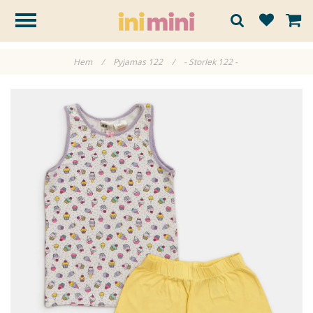
Hem
/
Pyjamas 122
/
- Storlek 122 -