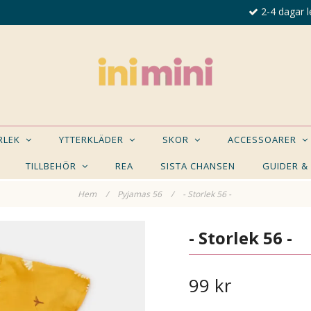
2-4 dagar l
ORLEK
YTTERKLÄDER
SKOR
ACCESSOARER
TILLBEHÖR
REA
SISTA CHANSEN
GUIDER &
Hem
/
Pyjamas 56
/
- Storlek 56 -
E NÅGON AV DESSA PRODUKTER KAN INTRESSER
- Storlek 56 -
99 kr