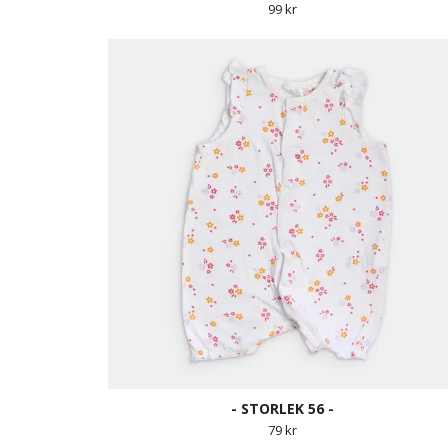
99 kr
- STORLEK 56 -
79 kr