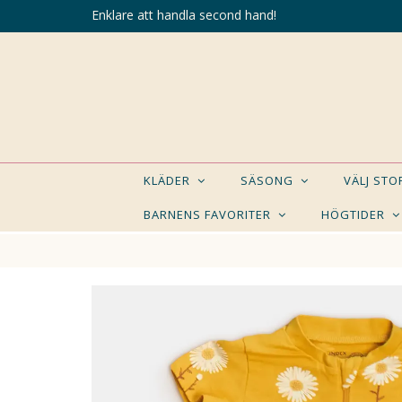
Enklare att handla second hand!
KLÄDER
SÄSONG
VÄLJ ST
BARNENS FAVORITER
HÖGTIDER
KANSK