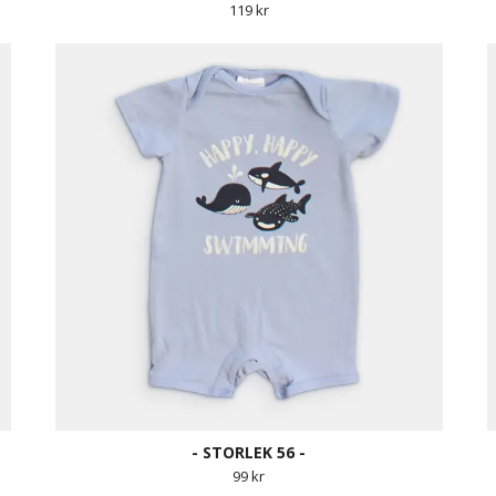
119 kr
- STORLEK 56 -
99 kr