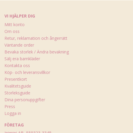
VI HJÄLPER DIG
Mitt konto
Om oss
Retur, reklamation och ångerrätt
Väntande order
Bevaka storlek / Ändra bevakning
Sälj era barnkläder
Kontakta oss
Köp- och leveransvillkor
Presentkort
Kvalitetsguide
Storleksguide
Dina personuppgifter
Press
Logga in
FÖRETAG
Inimini AB, 559323-3348