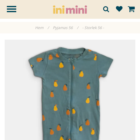
Hem
/
Pyjamas 56
/
- Storlek 56 -