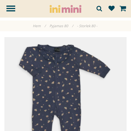
Hem
/
Pyjamas 80
/
- Storlek 80 -