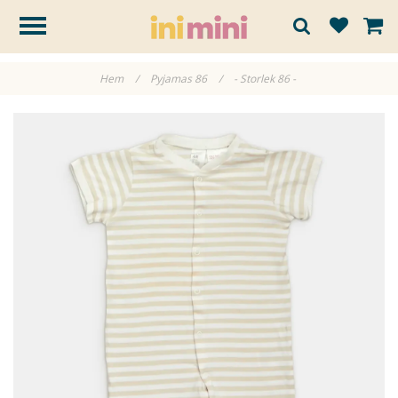
Hem
/
Pyjamas 86
/
- Storlek 86 -