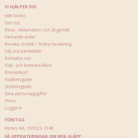
VI HJÄLPER DIG
Mitt konto
Om oss
Retur, reklamation och ångerrätt
Väntande order
Bevaka storlek / Ändra bevakning
Sälj era barnkläder
Kontakta oss
Köp- och leveransvillkor
Presentkort
Kvalitetsguide
Storleksguide
Dina personuppgifter
Press
Logga in
FÖRETAG
Inimini AB, 559323-3348
FÅ UPPDATERINGAR OM NYA SLÄPP