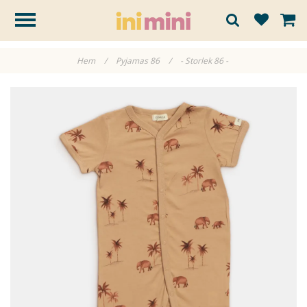
Hem
/
Pyjamas 86
/
- Storlek 86 -