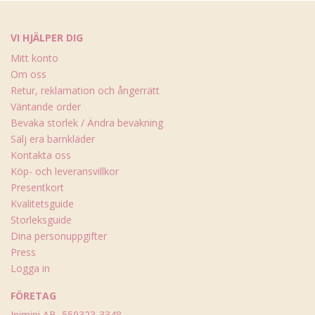
VI HJÄLPER DIG
Mitt konto
Om oss
Retur, reklamation och ångerrätt
Väntande order
Bevaka storlek / Ändra bevakning
Sälj era barnkläder
Kontakta oss
Köp- och leveransvillkor
Presentkort
Kvalitetsguide
Storleksguide
Dina personuppgifter
Press
Logga in
FÖRETAG
Inimini AB, 559323-3348