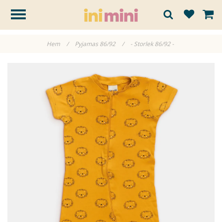
Hem
/
Pyjamas 86/92
/
- Storlek 86/92 -