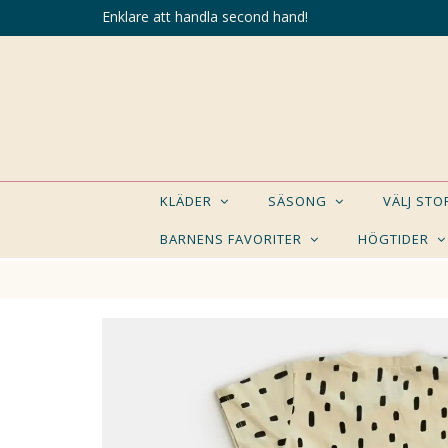
Enklare att handla second hand!
KLÄDER
SÄSONG
VÄLJ ST
BARNENS FAVORITER
HÖGTIDER
KANSK