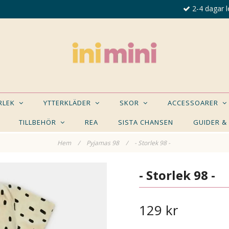
2-4 dagar l
ORLEK
YTTERKLÄDER
SKOR
ACCESSOARER
TILLBEHÖR
REA
SISTA CHANSEN
GUIDER &
Hem
/
Pyjamas 98
/
- Storlek 98 -
E NÅGON AV DESSA PRODUKTER KAN INTRESSER
- Storlek 98 -
129 kr