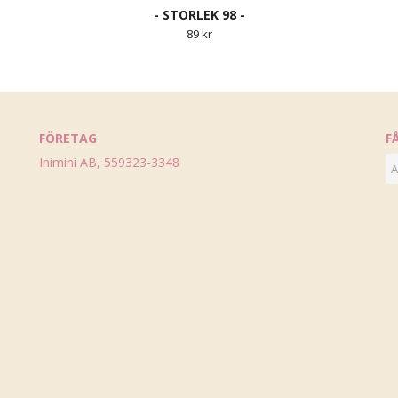
- STORLEK 98 -
89 kr
FÖRETAG
F
Inimini AB, 559323-3348