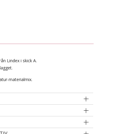
ån Lindex i skick A.
lagget.
atur-materialmix.
TIV