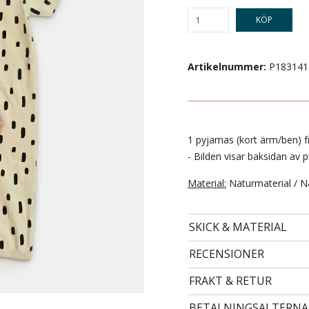
KÖP
Artikelnummer:
P183141
1 pyjamas (kort ärm/ben) fr
- Bilden visar baksidan av p
Material:
Naturmaterial / N
- STORLEK 98/104 -
29 kr
SKICK & MATERIAL
RECENSIONER
FRAKT & RETUR
BETALNINGSALTERNA