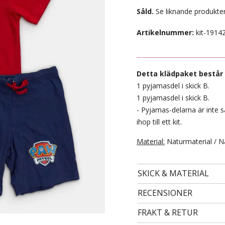
Såld.
Se liknande produkter
Artikelnummer:
kit-1914
Detta klädpaket består 
1 pyjamasdel i skick B.
1 pyjamasdel i skick B.
- Pyjamas-delarna är inte 
ihop till ett kit.
- STORLEK 98/104 -
Material:
Naturmaterial / N
59 kr
SKICK & MATERIAL
RECENSIONER
FRAKT & RETUR