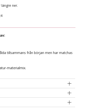
 längre ner.
24
av:
sålda tillsammans från början men har matchas
atur-materialmix.