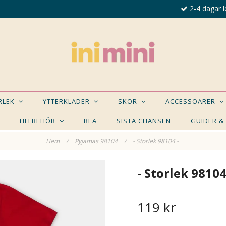
2-4 dagar l
ORLEK
YTTERKLÄDER
SKOR
ACCESSOARER
TILLBEHÖR
REA
SISTA CHANSEN
GUIDER &
Hem
/
Pyjamas 98104
/
- Storlek 98104 -
E NÅGON AV DESSA PRODUKTER KAN INTRESSER
- Storlek 98104
119 kr