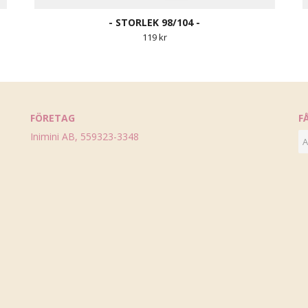
- STORLEK 98/104 -
119 kr
FÖRETAG
F
Inimini AB, 559323-3348