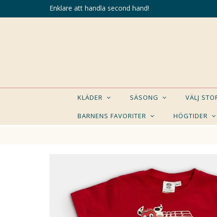
Enklare att handla second hand!
KLÄDER
SÄSONG
VÄLJ ST
BARNENS FAVORITER
HÖGTIDER
KANSK