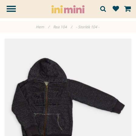
Hem
/
Rea 104
/
- Storlek 104 -