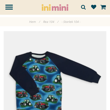
Hem
/
Rea 104
/
- Storlek 104 -