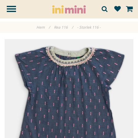
Hem
/
Rea 116
/
- Storlek 116 -