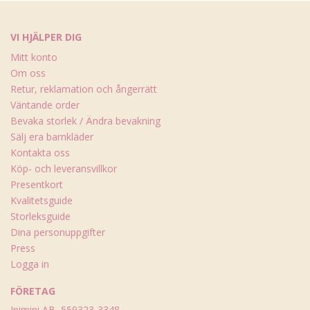
VI HJÄLPER DIG
Mitt konto
Om oss
Retur, reklamation och ångerrätt
Väntande order
Bevaka storlek / Ändra bevakning
Sälj era barnkläder
Kontakta oss
Köp- och leveransvillkor
Presentkort
Kvalitetsguide
Storleksguide
Dina personuppgifter
Press
Logga in
FÖRETAG
Inimini AB, 559323-3348