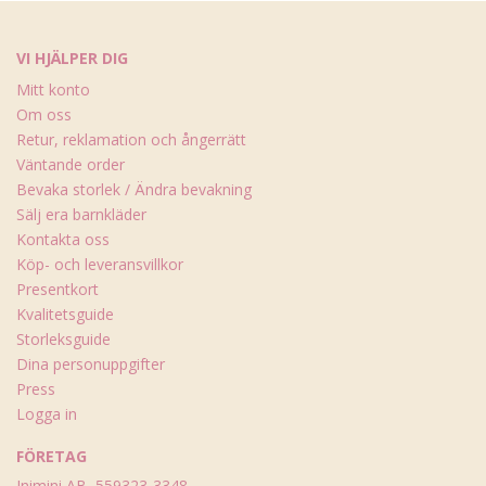
VI HJÄLPER DIG
Mitt konto
Om oss
Retur, reklamation och ångerrätt
Väntande order
Bevaka storlek / Ändra bevakning
Sälj era barnkläder
Kontakta oss
Köp- och leveransvillkor
Presentkort
Kvalitetsguide
Storleksguide
Dina personuppgifter
Press
Logga in
FÖRETAG
Inimini AB, 559323-3348