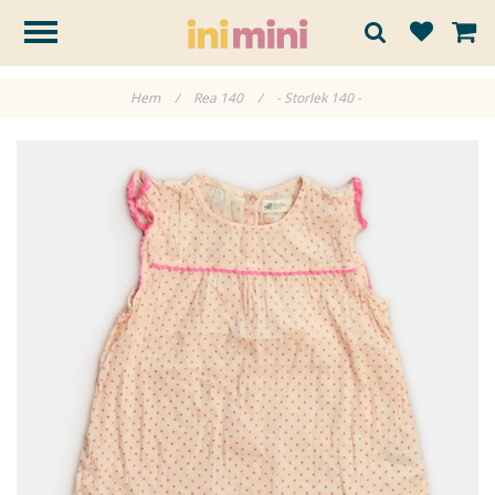
Hem
/
Rea 140
/
- Storlek 140 -