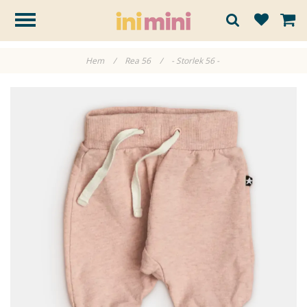
Hem
/
Rea 56
/
- Storlek 56 -