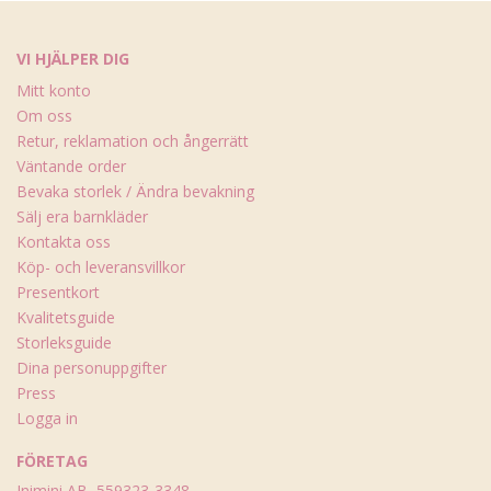
VI HJÄLPER DIG
Mitt konto
Om oss
Retur, reklamation och ångerrätt
Väntande order
Bevaka storlek / Ändra bevakning
Sälj era barnkläder
Kontakta oss
Köp- och leveransvillkor
Presentkort
Kvalitetsguide
Storleksguide
Dina personuppgifter
Press
Logga in
FÖRETAG
Inimini AB, 559323-3348